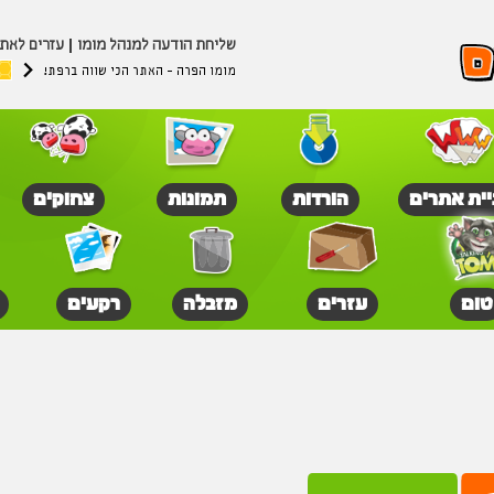
שליחת הודעה למנהל מומו
עזרים לאת
מומו הפרה - האתר הכי שווה ברפת!
יית אתרים
הורדות
תמונות
צחוקים
טום
עזרים
מזבלה
רקעים