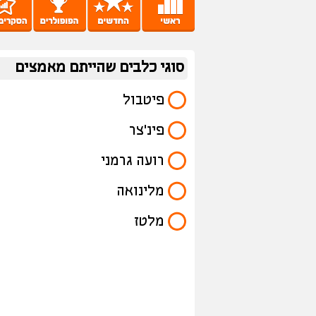
סוגי כלבים שהייתם מאמצים
פיטבול
פינ׳צר
רועה גרמני
מלינואה
מלטז