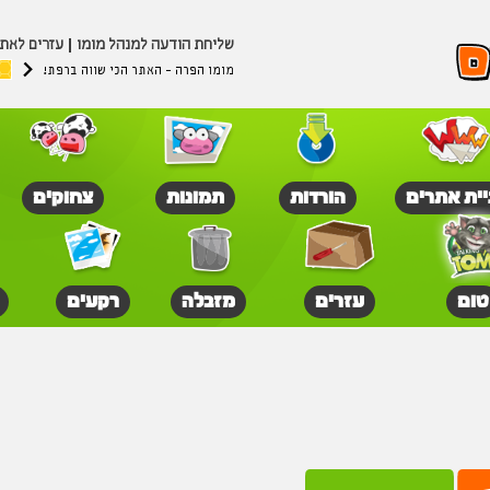
שליחת הודעה למנהל מומו
עזרים לאת
מומו הפרה - האתר הכי שווה ברפת!
יית אתרים
הורדות
תמונות
צחוקים
טום
עזרים
מזבלה
רקעים