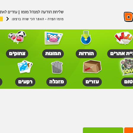
שליחת הודעה למנהל מומו
עזרים לאת
מומו הפרה - האתר הכי שווה ברפת!
יית אתרים
הורדות
תמונות
צחוקים
טום
עזרים
מזבלה
רקעים