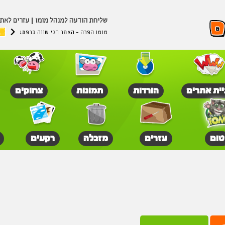
שליחת הודעה למנהל מומו
עזרים לאת
מומו הפרה - האתר הכי שווה ברפת!
יית אתרים
הורדות
תמונות
צחוקים
טום
עזרים
מזבלה
רקעים