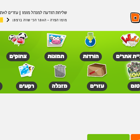
שליחת הודעה למנהל מומו
עזרים לאת
מומו הפרה - האתר הכי שווה ברפת!
יית אתרים
הורדות
תמונות
צחוקים
טום
עזרים
מזבלה
רקעים